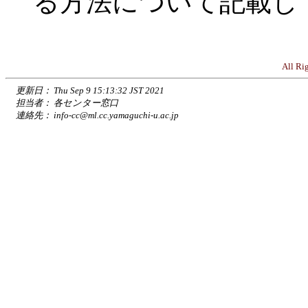
る方法について記載し
All Ri
更新日： Thu Sep 9 15:13:32 JST 2021
担当者
： 各センター窓口
連絡先：
info-cc@ml.cc.yamaguchi-u.ac.jp